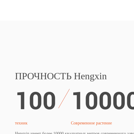
ПРОЧНОСТЬ Hengxin
100
1000
техник
Современное растение
Hengxin имеет более 10000 квадратных метров современного зав