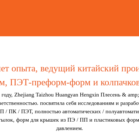
лет опыта, ведущий китайский про
, ПЭТ-преформ-форм и колпачко
 году, Zhejiang Taizhou Huangyan Hengxin Плесень & amp
ветственностью. посвятила себя исследованиям и разрабо
П / ПК / ПЭТ, полностью автоматических / полуавтомат
тылок, форм для крышек из ПЭ / ПП и пластиковых форм 
давлением.