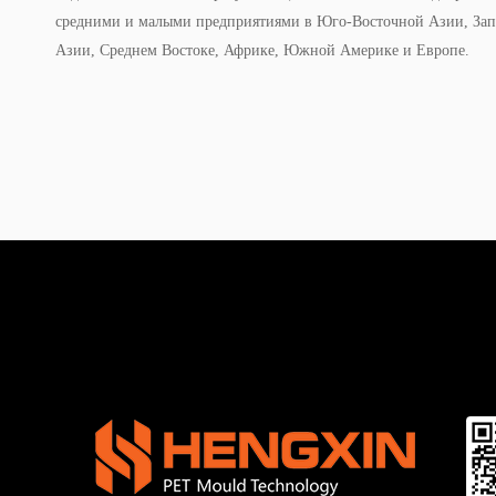
средними и малыми предприятиями в Юго-Восточной Азии, За
Азии, Среднем Востоке, Африке, Южной Америке и Европе.