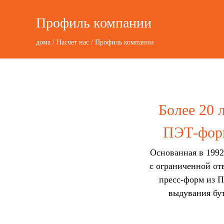
Профиль компании
дома
/
Насчет нас
/
Профиль компании
Более 20 
ПЭТ-форм
Основанная в 1992
с ограниченной от
пресс-форм из П
выдувания бу