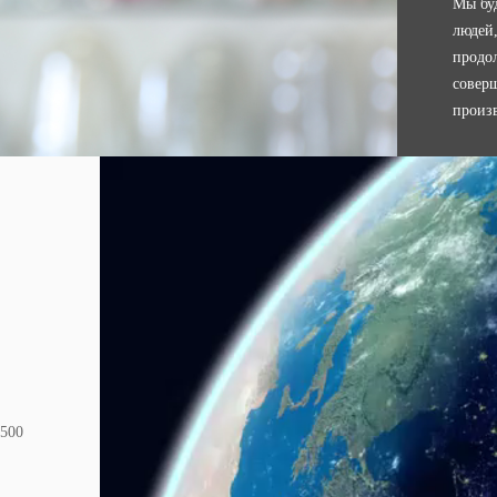
Мы бу
людей,
продо
совер
произ
 500