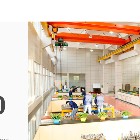
0
ода и