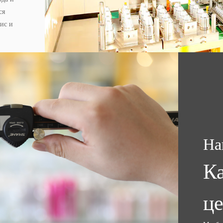
ся
ис и
На
К
ц