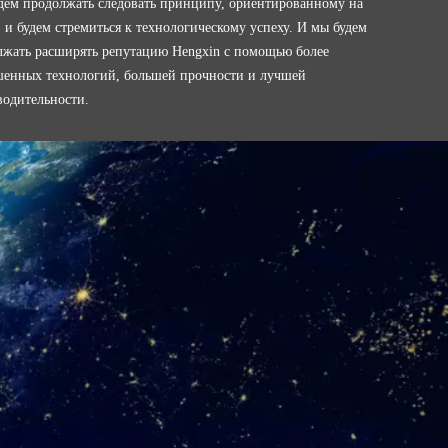
дем продолжать следовать принципу, ориентированному на
 и будем стремиться к технологическому успеху. И мы будем
лжать расширять репутацию Hengxin с помощью более
шенных технологий, большей прочности и лучшей
водительности.