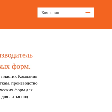
Компания
изводитель
вых форм.
; пластик Компания
ткам. производство
ических форм для
для литья под