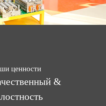
ши ценности
ачественный &
елостность