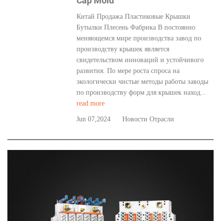
Cap Mold
Китай Продажа Пластиковые Крышки
Бутылки Плесень Фабрика В постоянно
меняющемся мире производства завод по
производству крышек является
свидетельством инноваций и устойчивого
развития. По мере роста спроса на
экологически чистые методы работы заводы
по производству форм для крышек наход...
read more
Jun 07,2024
Новости Отрасли