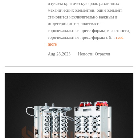
изучаем критическую роль различных
механических элементов, один элемент
становится исключительно важным в
индустрии литья пластмасс —
горячеканальные пресс-формы, в частности,
горячеканальные пресс-формы с 9...
read
more
Aug 28,2023
Новости Отрасли