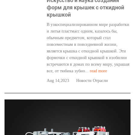
Искусство и наука создания
форм для крышек с откидной
крышкой
В узкоспециализированном мире разработки
и литья пластмасс одним, казалось бы,
обычным предметом, который стал
повсеместным в повседневной жизни,
является крышка с откидной крышкой. Эти
формочки с откидной крышкой в ​​изобилии
встречаются в домах по всему миру, украшая
все, от тюбика зубно...
read more
Aug 14,2023
Новости Отрасли